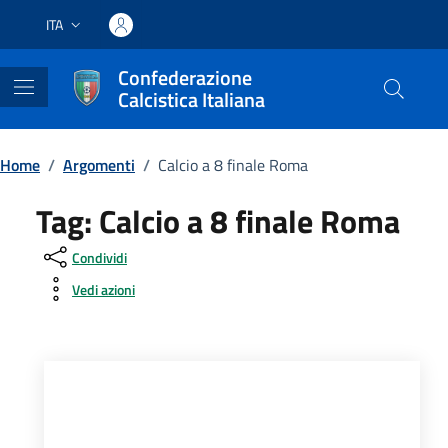
Vai ai contenuti
Vai al footer
ITA
Lingua attiva:
Confederazione
Calcistica Italiana
Home
/
Argomenti
/
Calcio a 8 finale Roma
Tag:
Calcio a 8 finale Roma
Condividi
Vedi azioni