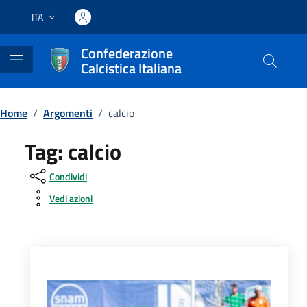
Vai ai contenuti
Vai al footer
ITA
Lingua attiva:
Confederazione
Calcistica Italiana
Home
/
Argomenti
/
calcio
Tag:
calcio
Condividi
Vedi azioni