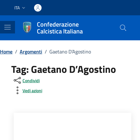
Vai ai contenuti
Vai al footer
ITA
Lingua attiva:
Confederazione
Calcistica Italiana
Home
/
Argomenti
/
Gaetano D’Agostino
Tag:
Gaetano D’Agostino
Condividi
Vedi azioni