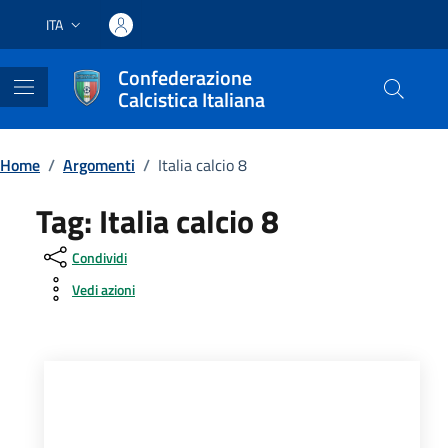
Vai ai contenuti
Vai al footer
ITA
Lingua attiva:
Confederazione
Calcistica Italiana
Home
/
Argomenti
/
Italia calcio 8
Tag:
Italia calcio 8
Condividi
Vedi azioni