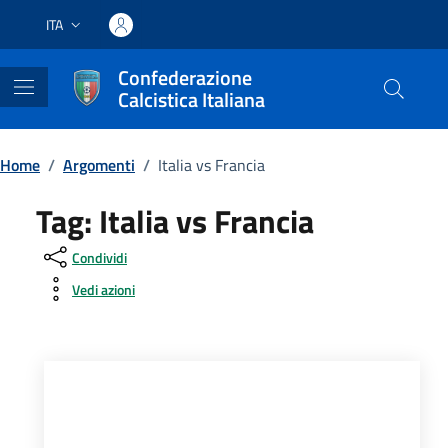
Vai ai contenuti
Vai al footer
ITA
Lingua attiva:
Confederazione
Calcistica Italiana
Home
/
Argomenti
/
Italia vs Francia
Tag:
Italia vs Francia
Condividi
Vedi azioni