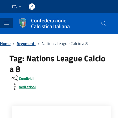
Vai ai contenuti
Vai al footer
ITA
Lingua attiva:
Confederazione
Calcistica Italiana
Home
/
Argomenti
/
Nations League Calcio a 8
Tag:
Nations League Calcio
a 8
Condividi
Vedi azioni