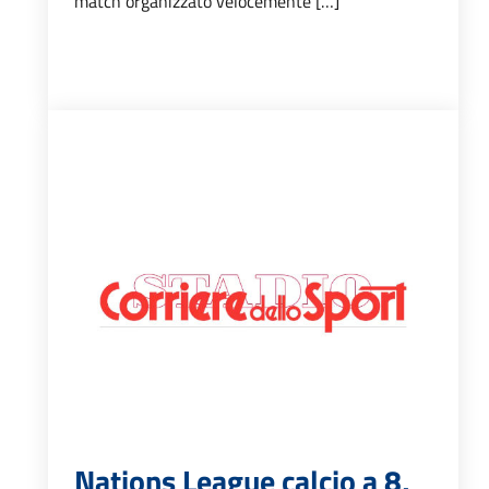
match organizzato velocemente […]
Nations League calcio a 8,