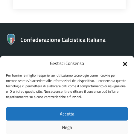
Confederazione Calcistica Italiana
Gestisci Consenso
CONTATTI
Per fornire le migliori esperienze, utilizziamo tecnologie come i cookie per
memorizzare e/o accedere alle informazioni del dispositivo. Il consenso a queste
Confederazione Calcistica Italiana
tecnologie ci permetterà di elaborare dati come il comportamento di navigazione
Via Bartolomeo Gosio 106 - Roma
o ID unici su questo sito. Non acconsentire o ritirare il consenso può influire
negativamente su alcune caratteristiche e funzioni.
Accetta
Nega
SEGUICI SU