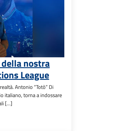
 della nostra
tions League
ealtà. Antonio “Totò” Di
cio italiano, torna a indossare
li […]