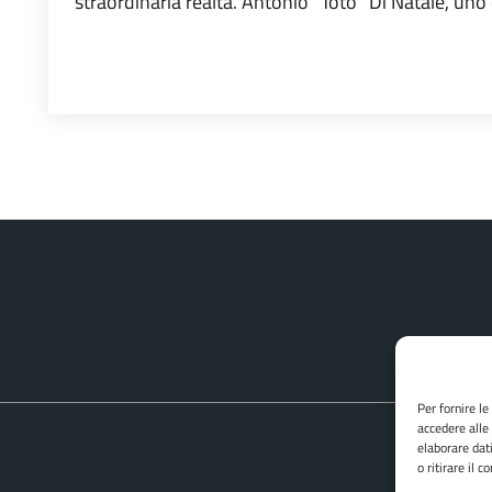
straordinaria realtà. Antonio “Totò” Di Natale, uno 
Per fornire l
accedere alle
elaborare dat
o ritirare il 