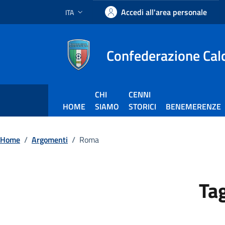
Vai ai contenuti
Vai al footer
Accedi all'area personale
ITA
Lingua attiva:
Confederazione Calci
CHI
CENNI
HOME
SIAMO
STORICI
BENEMERENZE
Home
/
Argomenti
/
Roma
Ta