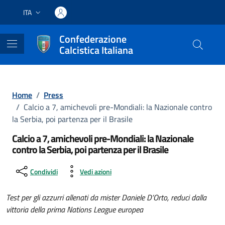
Vai ai contenuti
Vai al footer
ITA
Lingua attiva:
Confederazione
Calcistica Italiana
Home
/
Press
/
Calcio a 7, amichevoli pre-Mondiali: la Nazionale contro
la Serbia, poi partenza per il Brasile
Calcio a 7, amichevoli pre-Mondiali: la Nazionale
contro la Serbia, poi partenza per il Brasile
Condividi
Vedi azioni
Test per gli azzurri allenati da mister Daniele D’Orto, reduci dalla
vittoria della prima Nations League europea