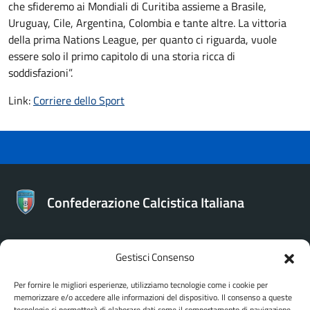
che sfideremo ai Mondiali di Curitiba assieme a Brasile,
Uruguay, Cile, Argentina, Colombia e tante altre. La vittoria
della prima Nations League, per quanto ci riguarda, vuole
essere solo il primo capitolo di una storia ricca di
soddisfazioni”.
Link:
Corriere dello Sport
Confederazione Calcistica Italiana
Gestisci Consenso
CONTATTI
Per fornire le migliori esperienze, utilizziamo tecnologie come i cookie per
memorizzare e/o accedere alle informazioni del dispositivo. Il consenso a queste
Confederazione Calcistica Italiana
tecnologie ci permetterà di elaborare dati come il comportamento di navigazione