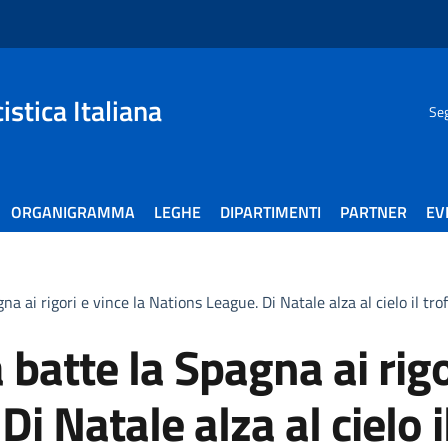
stica Italiana
Seg
ORGANIGRAMMA
LEGHE
DIPARTIMENTI
PARTNER
EV
agna ai rigori e vince la Nations League. Di Natale alza al cielo il tro
ia batte la Spagna ai rigo
i Natale alza al cielo i