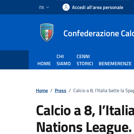
Vai ai contenuti
Vai al footer
Accedi all'area personale
ITA
Lingua attiva:
Confederazione Calci
CHI
CENNI
HOME
SIAMO
STORICI
BENEMERENZE
Home
/
Press
/
Calcio a 8, l’Italia batte la Sp
Calcio a 8, l’Ital
Nations League. D