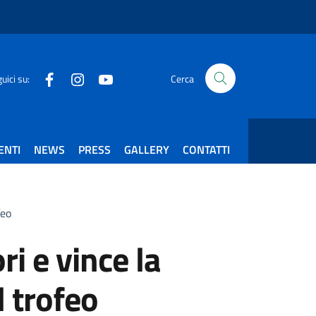
Facebook
Instagram
Youtube
uici su:
Cerca
ENTI
NEWS
PRESS
GALLERY
CONTATTI
feo
ri e vince la
l trofeo