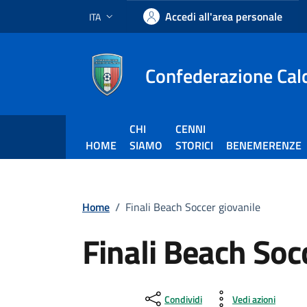
Vai ai contenuti
Vai al footer
Accedi all'area personale
ITA
Lingua attiva:
Confederazione Calci
CHI
CENNI
HOME
SIAMO
STORICI
BENEMERENZE
Home
/
Finali Beach Soccer giovanile
Finali Beach Soc
Condividi
Vedi azioni