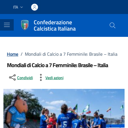
Vai ai contenuti
Vai al footer
ITA
Lingua attiva:
Confederazione
Calcistica Italiana
Home
/
Mondiali di Calcio a 7 Femminile: Brasile – Italia
Mondiali di Calcio a 7 Femminile: Brasile – Italia
Condividi
Vedi azioni