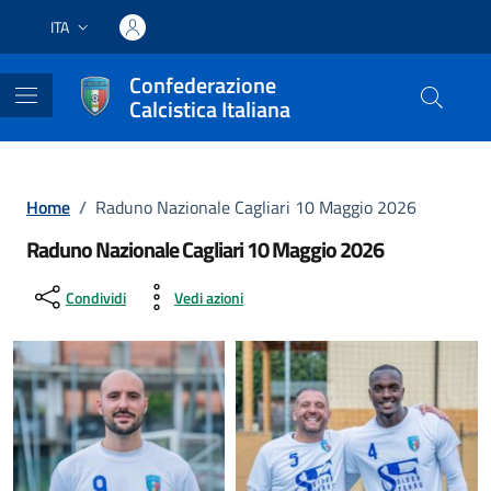
Vai ai contenuti
Vai al footer
ITA
Lingua attiva:
Confederazione
Calcistica Italiana
Home
/
Raduno Nazionale Cagliari 10 Maggio 2026
Raduno Nazionale Cagliari 10 Maggio 2026
Condividi
Vedi azioni