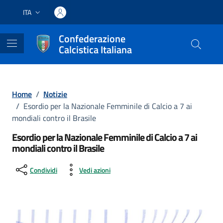
Vai ai contenuti
Vai al footer
ITA
Lingua attiva:
Confederazione
Calcistica Italiana
Home
/
Notizie
/
Esordio per la Nazionale Femminile di Calcio a 7 ai
mondiali contro il Brasile
Esordio per la Nazionale Femminile di Calcio a 7 ai
mondiali contro il Brasile
Condividi
Vedi azioni