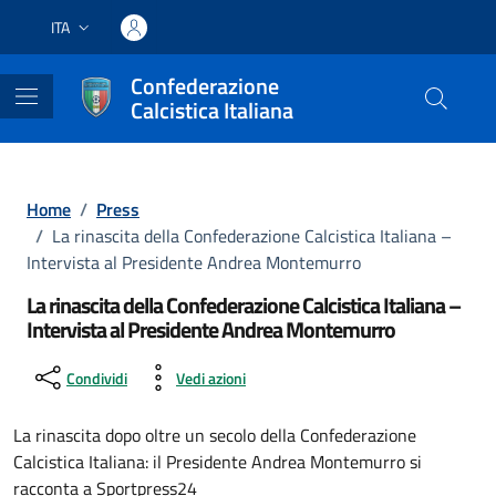
Vai ai contenuti
Vai al footer
ITA
Lingua attiva:
Confederazione
Calcistica Italiana
Home
/
Press
/
La rinascita della Confederazione Calcistica Italiana –
Intervista al Presidente Andrea Montemurro
La rinascita della Confederazione Calcistica Italiana –
Intervista al Presidente Andrea Montemurro
Condividi
Vedi azioni
La rinascita dopo oltre un secolo della Confederazione
Calcistica Italiana: il Presidente Andrea Montemurro si
racconta a Sportpress24