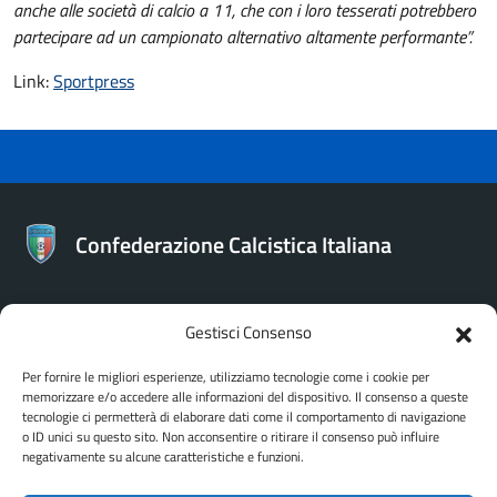
anche alle società di calcio a 11, che con i loro tesserati potrebbero
partecipare ad un campionato alternativo altamente performante”.
Link:
Sportpress
Confederazione Calcistica Italiana
Gestisci Consenso
CONTATTI
Per fornire le migliori esperienze, utilizziamo tecnologie come i cookie per
memorizzare e/o accedere alle informazioni del dispositivo. Il consenso a queste
Confederazione Calcistica Italiana
tecnologie ci permetterà di elaborare dati come il comportamento di navigazione
Via Bartolomeo Gosio 106 - Roma
o ID unici su questo sito. Non acconsentire o ritirare il consenso può influire
negativamente su alcune caratteristiche e funzioni.