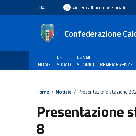
Vai ai contenuti
Vai al footer
Accedi all'area personale
ITA
Lingua attiva:
Confederazione Calci
CHI
CENNI
HOME
SIAMO
STORICI
BENEMERENZE
Home
/
Notizie
/
Presentazione stagione 202
Presentazione s
8