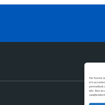
Per fornire 
e/o accedere
permetterà d
sito. Non ac
caratteristic