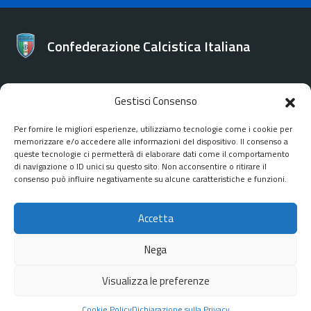
Confederazione Calcistica Italiana
Gestisci Consenso
CONTATTI
Per fornire le migliori esperienze, utilizziamo tecnologie come i cookie per
memorizzare e/o accedere alle informazioni del dispositivo. Il consenso a
Confederazione Calcistica Italiana
queste tecnologie ci permetterà di elaborare dati come il comportamento
Via Bartolomeo Gosio 106 - Roma
di navigazione o ID unici su questo sito. Non acconsentire o ritirare il
consenso può influire negativamente su alcune caratteristiche e funzioni.
Accetta
Nega
SEGUICI SU
Facebook
Instagram
Youtube
Visualizza le preferenze
Cookie Policy
Dichiarazione sulla Privacy