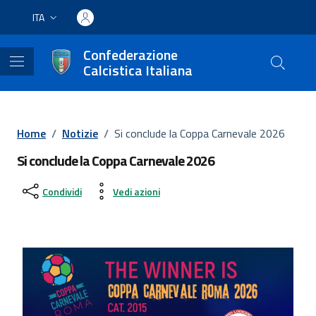
Vai ai contenuti
Vai al footer
ITA
Lingua attiva:
Confederazione
Calcistica Italiana
Home
/
Notizie
/
Si conclude la Coppa Carnevale 2026
Si conclude la Coppa Carnevale 2026
Condividi
Vedi azioni