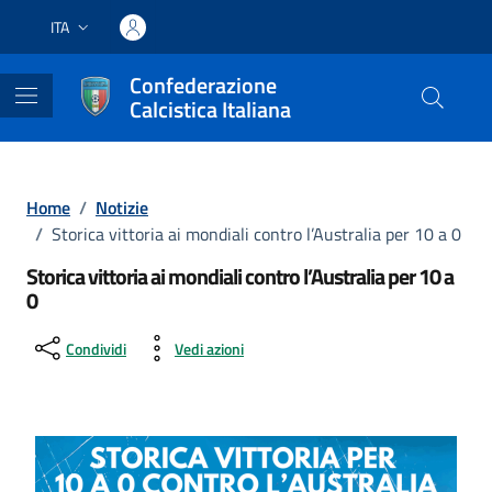
Vai ai contenuti
Vai al footer
ITA
Lingua attiva:
Confederazione
Calcistica Italiana
Home
/
Notizie
/
Storica vittoria ai mondiali contro l’Australia per 10 a 0
Storica vittoria ai mondiali contro l’Australia per 10 a
0
Condividi
Vedi azioni