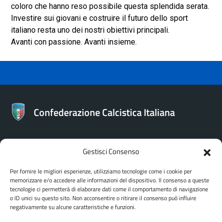
coloro che hanno reso possibile questa splendida serata.
Investire sui giovani e costruire il futuro dello sport
italiano resta uno dei nostri obiettivi principali.
Avanti con passione. Avanti insieme.
Confederazione Calcistica Italiana
Gestisci Consenso
CONTATTI
Per fornire le migliori esperienze, utilizziamo tecnologie come i cookie per
memorizzare e/o accedere alle informazioni del dispositivo. Il consenso a queste
Confederazione Calcistica Italiana
tecnologie ci permetterà di elaborare dati come il comportamento di navigazione
Via Bartolomeo Gosio 106 - Roma
o ID unici su questo sito. Non acconsentire o ritirare il consenso può influire
negativamente su alcune caratteristiche e funzioni.