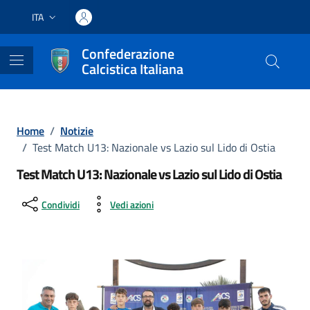
Vai ai contenuti
Vai al footer
ITA
Lingua attiva:
Confederazione
Calcistica Italiana
Home
/
Notizie
/
Test Match U13: Nazionale vs Lazio sul Lido di Ostia
Test Match U13: Nazionale vs Lazio sul Lido di Ostia
Condividi
Vedi azioni