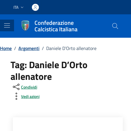
Vai ai contenuti
Vai al footer
ITA
Lingua attiva:
Confederazione
Calcistica Italiana
Home
/
Argomenti
/
Daniele D’Orto allenatore
Tag:
Daniele D’Orto
allenatore
Condividi
Vedi azioni