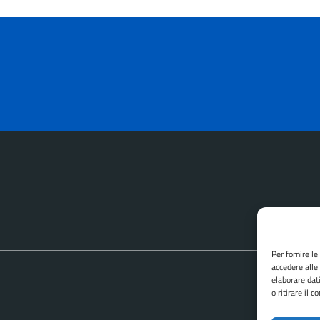
Per fornire l
accedere alle
elaborare dat
o ritirare il 