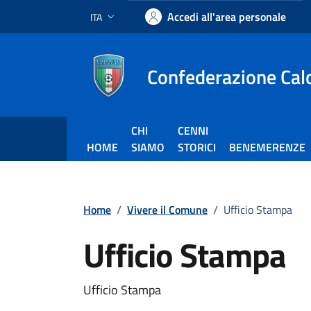
Vai ai contenuti
Vai al footer
Accedi all'area personale
ITA
Lingua attiva:
Confederazione Calci
CHI
CENNI
HOME
SIAMO
STORICI
BENEMERENZE
Home
/
Vivere il Comune
/
Ufficio Stampa
Ufficio Stampa
Ufficio Stampa