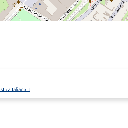
ticaitaliana.it
20