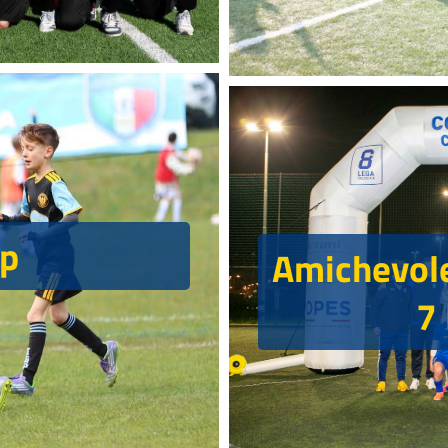
up
Amichevole
7