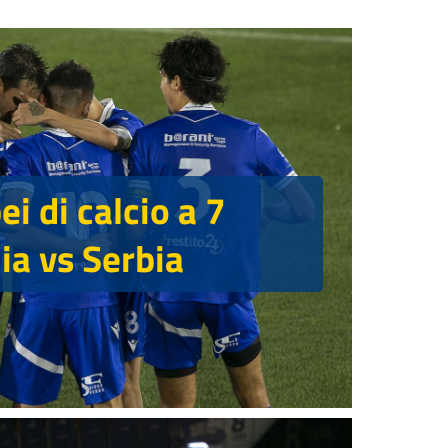
i di calcio a 7
lia vs Serbia