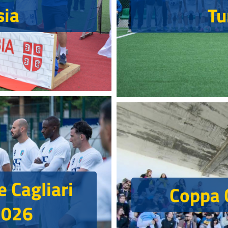
sia
Tu
 Cagliari
Coppa 
2026