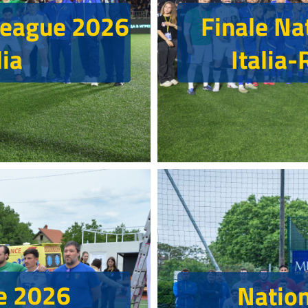
Finale Na
 League 2026
Italia
lia
e 2026
Natio