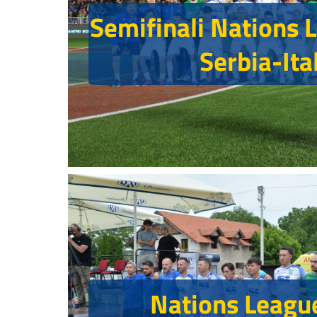
Semifinali Nations
Serbia-Ita
Nations Leagu