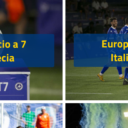
Europe
cio a 7
Ital
ecia