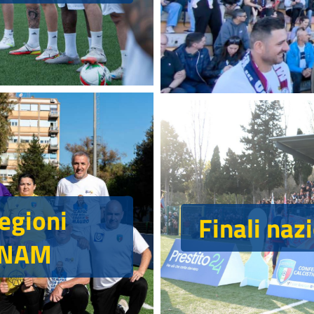
egioni
Finali naz
SNAM