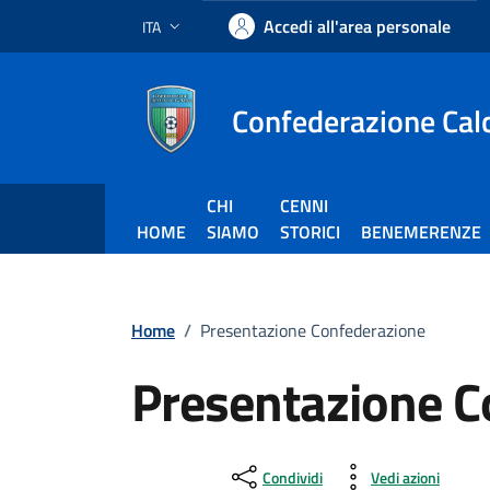
Vai ai contenuti
Vai al footer
Accedi all'area personale
ITA
Lingua attiva:
Confederazione Calci
CHI
CENNI
HOME
SIAMO
STORICI
BENEMERENZE
Home
/
Presentazione Confederazione
Presentazione C
Condividi
Vedi azioni