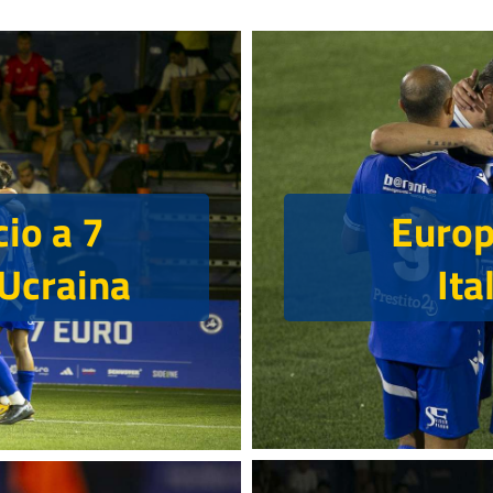
Europe
cio a 7
Ita
s Ucraina